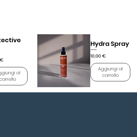
tective
Hydra Spray
Prezzo
10,00 €
zo
 €
Aggiungi al
ggiungi al
carrello
carrello