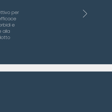
ettivo per
efficace
rbidi e
 alla
dotto