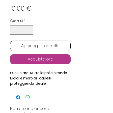
Prezzo
10,00 €
Quantità
*
Aggiungi al carrello
Acquista ora
Olio Solare: Nutre la pelle e rende 
lucidi e morbidi i capelli, 
proteggendo ideale:
Capelli medio/grossi, che 
necessitano di una profonda 
idratazione.
Contiene: Olio di Argan, Olio 
Non ci sono ancora
Macadamia,