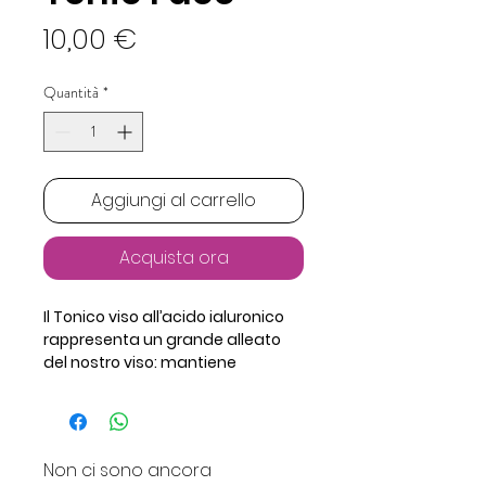
Prezzo
10,00 €
Quantità
*
Aggiungi al carrello
Acquista ora
Il Tonico viso all’acido ialuronico 
rappresenta un grande alleato 
del nostro viso: mantiene 
inalterato il pH della pelle e 
garantisce una pulizia più 
intensa e accurata. Infatti, 
perfeziona la detersione 
Non ci sono ancora
rimuovendo le eventuali tracce di 