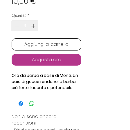
Prezzo
10,00 €
Quantità
*
Aggiungi al carrello
Acquista ora
Olio da barba a base di Monti. Un 
paio di gocce rendono la barba 
più forte, lucente e pettinabile. 
Contrasta i pruriti, ammorbidisce 
la cute e rispetta le pelli più 
sensibili.
Non ci sono ancora
Formato 50ml
recensioni