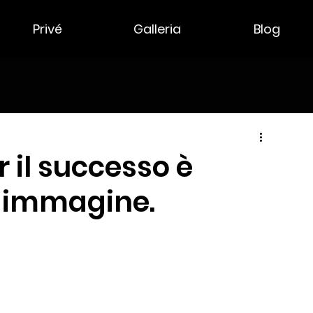
Privé
Galleria
Blog
r il successo è
a immagine.