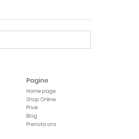
Una fiera insieme ai
marchi di moda
Abbiamo collaborato nei
backstage degli eventi
nazionali e internazionali di
maggior prestigio! Lo staff
A ENERGIZE
della Barberia Avolio, in...
Anticaduta
Pagine
Home page
Shop Online
Privè
Blog
Prenota ora